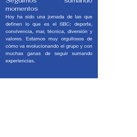
Seguimos sumando 
momentos
Hoy ha sido una jornada de las que 
definen lo que es el SBC: deporte, 
convivencia, mar, técnica, diversión y 
valores. Estamos muy orgullosos de 
cómo va evolucionando el grupo y con 
muchas ganas de seguir sumando 
experiencias.
Gracias, familias, por estar del otro 
lado, siguiendo el día a día de vuestros 
hijos e hijas. Mañana más… ¡y seguro 
que mejor! 💜
Un fuerte abrazo de parte de todo el 
equipo SBC 🟣